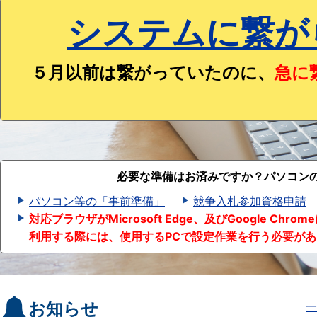
システムに繋が
５月以前は繋がっていたのに、
急に
必要な準備はお済みですか？パソコン
パソコン等の「事前準備」
競争入札参加資格申請
対応ブラウザがMicrosoft Edge、及びGoogle
利用する際には、使用するPCで設定作業を行う必要が
お知らせ
一