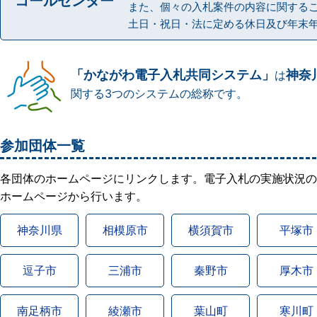
コールセンター
また、個々の入札案件の内容に関する
土日・祝日・法に定める休日及び年末年
「かながわ電子入札共同システム」
神奈
は
関する3つのシステムの総称です。
参加団体一覧
各団体のホームページにリンクします。電子入札の実施状況の
ホームページから行います。
神奈川県
相模原市
横須賀市
平塚市
逗子市
三浦市
秦野市
厚木市
南足柄市
綾瀬市
葉山町
寒川町