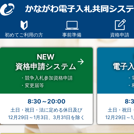
初めてご利用の方
事前準備
資格申請
NEW
資格申請システム
電子
・競争入札参加資格申請
・
・変更届等
・
8:30～20:00
8:
土日・祝日・法に定める休日及び
土日・祝日
12月29日～1月3日、3月31日を除く
12月29日～