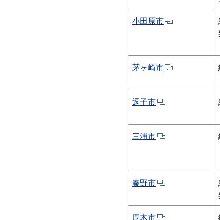
小田原市
茅ヶ崎市
逗子市
三浦市
秦野市
厚木市