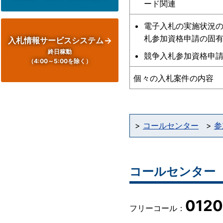
ード関連
電子入札の実施状況
札参加資格申請の固
入札情報サービスシステム
終日稼動
競争入札参加資格申
（4:00～5:00を除く）
個々の入札案件の内容
コールセンター
参
コールセンター
0120
フリーコール：