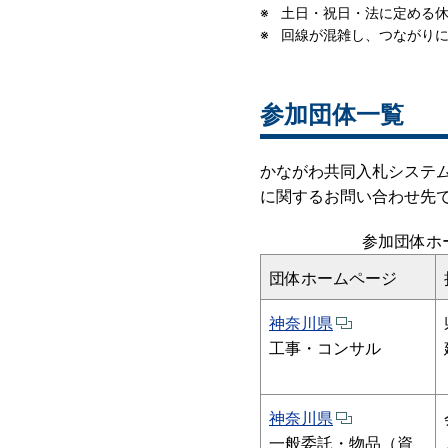
土日・祝日・法に定める休
回線が混雑し、つながり
参加団体一覧
かながわ共同入札システ
に関するお問い合わせ先
参加団体ホ
団体ホームページ
神奈川県
工事・コンサル
神奈川県
一般委託・物品（資